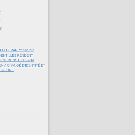
1)
1)
1)
PELLE BARRY Soetoro
GENTILLES RENDENT
ENT BONS ET BEAUX
EN A CHANGÉ D'IDENTITÉ ET
 À LON...