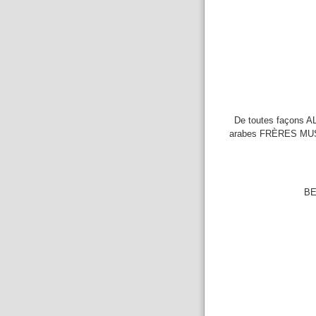
De toutes façons AL
arabes FRÈRES MUSUL
BE