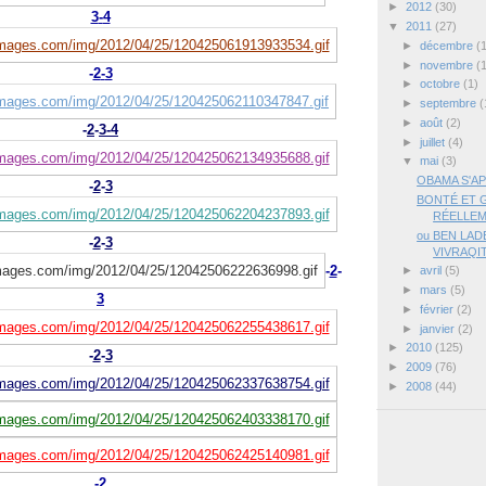
►
2012
(30)
3
-
4
▼
2011
(27)
►
décembre
(
►
novembre
(
-
2
-
3
►
octobre
(1)
►
septembre
(
►
août
(2)
-
2
-
3
-
4
►
juillet
(4)
▼
mai
(3)
OBAMA S'AP
-
2
-
3
BONTÉ ET 
RÉELLEM
ou BEN LAD
-
2
-
3
VIVRAQIT
-
2
-
►
avril
(5)
►
mars
(5)
3
►
février
(2)
►
janvier
(2)
►
2010
(125)
-
2
-
3
►
2009
(76)
►
2008
(44)
-
2