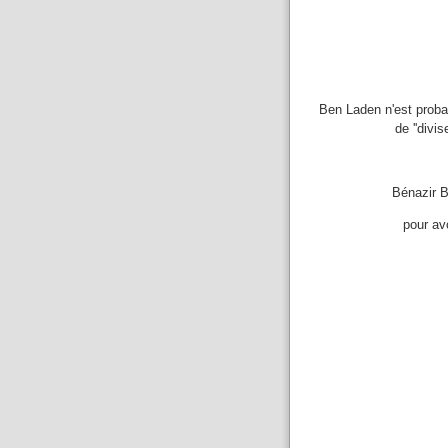
Ben Laden n'est proba
de ''divi
Bénazir B
pour av