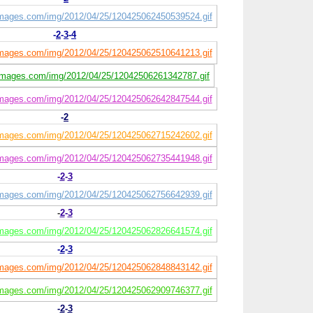
-
2
-
3
-
4
-
2
-
2
-
3
-
2
-
3
-
2
-
3
-
2
-
3