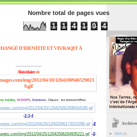
Nombre total de pages vues
1
1
4
1
9
4
CHANGÉ D'IDENTITÉ ET VIVRAQIT À
----------------------------
Abécédaire
de
ts Inédits
,
SCOOPS
,
Solutions
. C
liquez : les lettres/chiffres
-
2-
3
-
4
Archives
-
2
-
2
-
►
2013
(3)