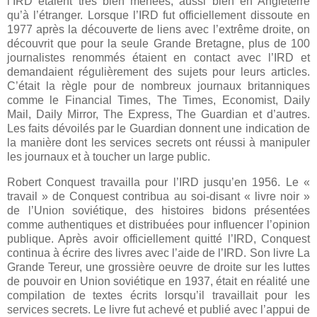
l’IRD étaient très bien menées, aussi bien en Angleterre
qu’à l’étranger. Lorsque l’IRD fut officiellement dissoute en
1977 après la découverte de liens avec l’extrême droite, on
découvrit que pour la seule Grande Bretagne, plus de 100
journalistes renommés étaient en contact avec l’IRD et
demandaient régulièrement des sujets pour leurs articles.
C’était la règle pour de nombreux journaux britanniques
comme le Financial Times, The Times, Economist, Daily
Mail, Daily Mirror, The Express, The Guardian et d’autres.
Les faits dévoilés par le Guardian donnent une indication de
la manière dont les services secrets ont réussi à manipuler
les journaux et à toucher un large public.
Robert Conquest travailla pour l’IRD jusqu’en 1956. Le «
travail » de Conquest contribua au soi-disant « livre noir »
de l’Union soviétique, des histoires bidons présentées
comme authentiques et distribuées pour influencer l’opinion
publique. Après avoir officiellement quitté l’IRD, Conquest
continua à écrire des livres avec l’aide de l’IRD. Son livre La
Grande Tereur, une grossière oeuvre de droite sur les luttes
de pouvoir en Union soviétique en 1937, était en réalité une
compilation de textes écrits lorsqu’il travaillait pour les
services secrets. Le livre fut achevé et publié avec l’appui de