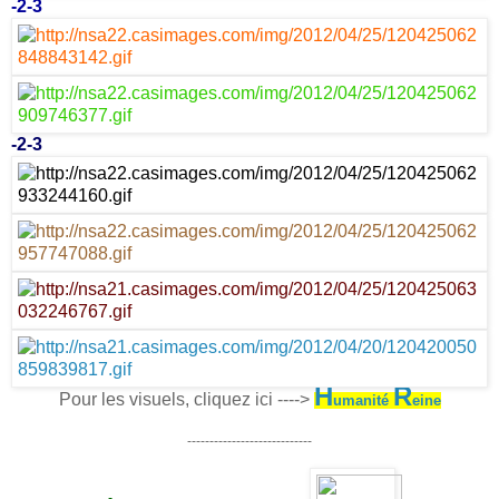
-
2
-
3
-
2
-
3
H
R
Pour les visuels, cliquez ici ---->
umanité
eine
----------------------------