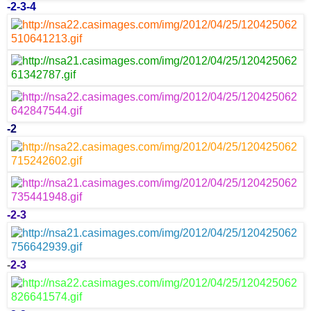
-
2
-
3
-
4
-
2
-
2
-
3
-
2
-
3