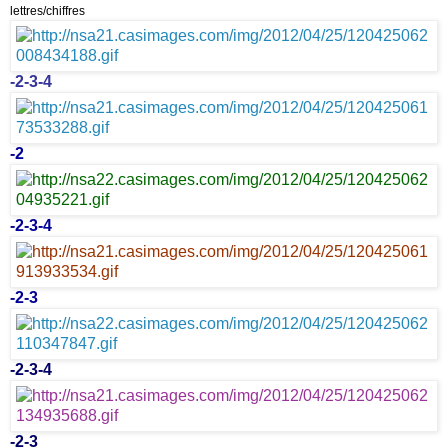
lettres/chiffres
-
2-
3
-
4
-
2
-
2
-
3
-
4
-
2
-
3
-
2
-
3
-
4
-
2
-
3